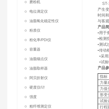
磨粉机
ST-
产生
电位滴定仪
时间
油脂氧化稳定性仪
与客
产品
粉质仪
•用于
•检测
粉化率/PDI仪
•测试
容重器
•
传动
•采
油脂烟点仪
•试
产品
油脂取样器
指标
阿贝折射仪
力量
硬度仪/计
力值
形变
强度
试验
粗纤维测定仪
行程