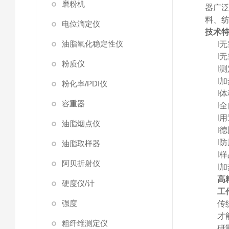
磨粉机
器广
料、纺
电位滴定仪
技术
油脂氧化稳定性仪
l
无
l
无
粉质仪
l
测
l
加
粉化率/PDI仪
l
体
容重器
l
全
l
用
油脂烟点仪
l
德
l
防
油脂取样器
l
样
阿贝折射仪
l
加
高
硬度仪/计
工
强度
传
才
粗纤维测定仪
研