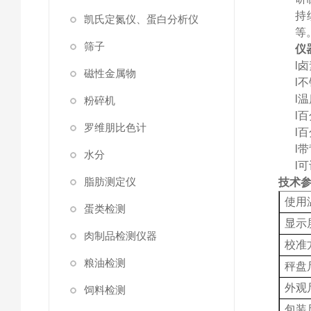
持
凯氏定氮仪、蛋白分析仪
等
筛子
仪
l
卤
磁性金属物
l
不
l
温
粉碎机
l
百
罗维朋比色计
l
百
l
带
水分
l
可
脂肪测定仪
技术
使用
蛋类检测
显示
肉制品检测仪器
校准
粮油检测
秤盘
外观
饲料检测
包装