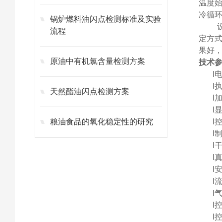
温度
冷循
锅炉燃料油闪点检测标准及实验
流程
定方
果好
原油中有机氯含量检测方案
技术
l
l
天然酯油闪点检测方案
l
l
粮油食品的氧化稳定性的研究
l
l
l
l
l
l
l
l
l