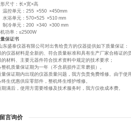
外形尺寸：长
×宽×高
温控单元：
255 ×550 ×450mm
水浴单元：
570×525 ×510 mm
制冷单元：
200 ×340 ×300 mm
整机功率：
≤2500W
质量保证书
山东盛泰仪器有限公司对出售给贵方的仪器提供如下质量保证：
-提供的仪器材料是全新的、符合质量标准和具有生产厂家合格证的
-提供的材料、主要元器件符合技术资料中规定的技术要求；
-设备整机质量保证期为一年（不含易损件正常磨损）。
-在质量保证期内出现的仪器质量问题，我方负责免费维修。由于
-设备终生优惠供应零部件，整机终生维护维修。
-保质期满后，使用方需要维修及技术服务时，我方仅收成本费。
留言询价