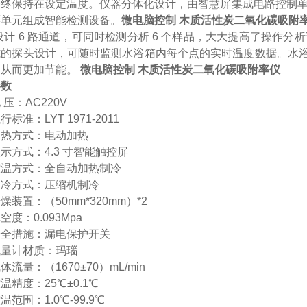
始终保持在设定温度。仪器
分体化设计，由智慧屏集成电路控制
环单元组成智能检测设备
。
微电脑控制 木质活性炭二氧化碳吸附
设计
6 路通道，可同时检测分析 6 个样品，大大提高了操作分
式的探头设计，可随时监测水浴箱内每个点的实时温度数据。水
，从而更加节能。
微电脑控制 木质活性炭二氧化碳吸附率仪
参数
电
压：
AC220V
执行标准：
LYT 1971-2011
加热方式：电动加热
显示方式：
4.3 寸智能触控屏
控温方式：全自动加热制冷
制冷方式：压缩机制冷
干燥装置：（
50mm*320mm）*2
真空度：
0.093Mpa
安全措施：漏电保护开关
流量计材质：玛瑙
气体流量：（
1670±70）mL/min
控温精度：
25℃±0.1℃
控温范围：
1.0℃-99.9℃