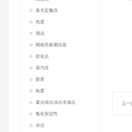
发光定氮仪
色度
滴点
蜡相关检测仪器
软化点
蒸汽压
胶质
粘度
凝点傾点浊点冷滤点
上一
氧化安定性
冰点