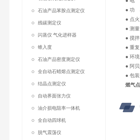
● 电 
● 功
石油产品苯胺点测定仪
● 点
残碳测定仪
● 测
闪蒸仪 气化进样器
● 搅拌
锥入度
● 重
● 环
石油产品密度测定仪
● 阿贝
全自动石蜡熔点测定仪
● 包
结晶点测定仪
燃气
自动界面张力仪
油介损电阻率一体机
全自动四球机
脱气震荡仪