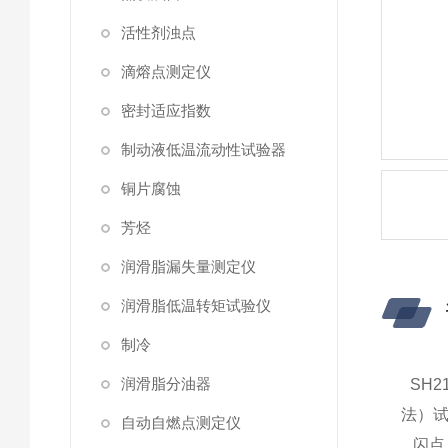
活性剂浊点
滴熔点测定仪
密封适应指数
制动液低温流动性试验器
铜片腐蚀
芳烃
润滑脂漏失量测定仪
润滑脂低温转矩试验仪
制冷
润滑脂分油器
SH
2
法）
自动自燃点测定仪
闪点