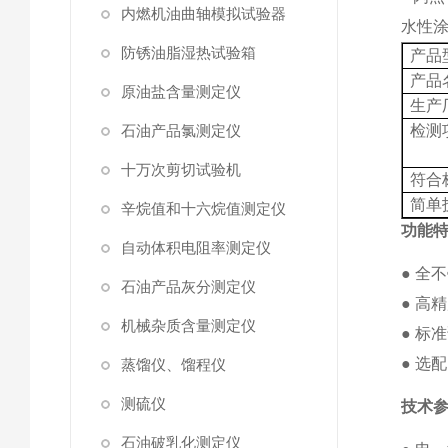
内燃机油曲轴模拟试验器
水性涂
防锈油脂湿热试验箱
产品
产品
原油盐含量测定仪
生产
石油产品氯测定仪
检测
十万次剪切试验机
符合
简单
辛烷值和十六烷值测定仪
功能
自动体积电阻率测定仪
● 全
石油产品灰分测定仪
● 高
机械杂质含量测定仪
● 标
●
选配
蒸馏仪、馏程仪
测硫仪
技术
石油破乳化测定仪