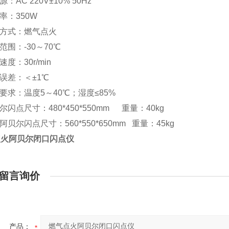
源：AC 220V±10% 50Hz
 率：350W
火方式：燃气点火
量范围：-30～70℃
速度：30r/min
复误差：＜±1℃
境要求：温度5～40℃；湿度≤85%
尔闪点尺寸：480*450*550mm
重量：
40kg
装阿贝尔闪点尺寸：560*550*650mm 重量：45kg
点火阿贝尔闭口闪点仪
留言询价
产品：