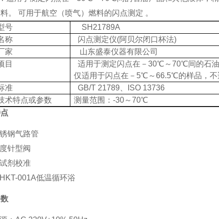
料。 可用于航空（喷气）燃料的闪点测定 。
型号
SH21789A
名称
闪点测定仪
(阿贝尔闭口杯法)
厂家
山东盛泰仪器有限公司
项目
适用于测定闪点在－
30℃～70℃间的
仅适用于闪点在－5℃～66.5℃的样品，
标准
GB/T 21789、ISO 13736
技术特点或参数
测量范围：
-30～70℃
特点
不锈钢气路管
精度针型阀
准试剂校准
HKT-001A低温循环浴
参数