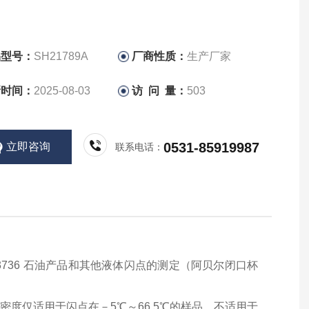
品型号：
SH21789A
厂商性质：
生产厂家
新时间：
2025-08-03
访 问 量：
503
0531-85919987
立即咨询
联系电话：
SO 13736 石油产品和其他液体闪点的测定（阿贝尔闭口杯
密度仅适用于闪点在－5℃～66.5℃的样品，不适用于