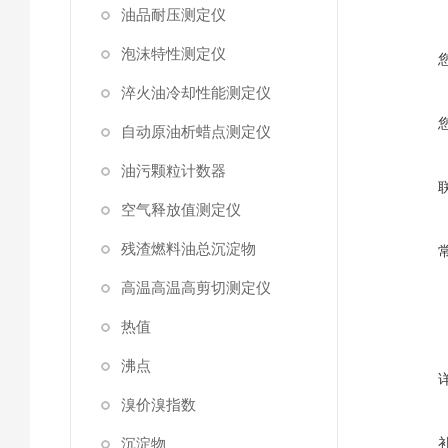
油品耐压测定仪
泡沫特性测定仪
淬火油冷却性能测定仪
自动原油析蜡点测定仪
油污颗粒计数器
空气释放值测定仪
残渣燃料油总沉淀物
高温高温高剪切测定仪
热值
沸点
溴价溴指数
沉淀物