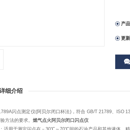
产
更
详细介绍
1789
A
闪点测定仪
(阿贝尔闭口杯法)，符合 GB/T 21789、I
试验方法的要求
。
燃气点火阿贝尔闭口闪点仪
：
适用于测定闪点在－
30℃～70℃间的石油产品和其他液体，精