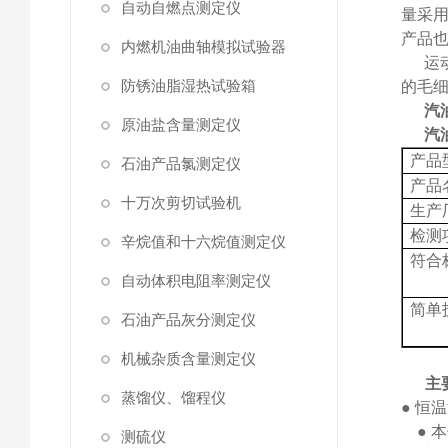
自动自燃点测定仪
量采
产品
内燃机油曲轴模拟试验器
运
防锈油脂湿热试验箱
的毛
汽
原油盐含量测定仪
汽
产品
石油产品氯测定仪
产品
十万次剪切试验机
生产
检测
辛烷值和十六烷值测定仪
符合
自动体积电阻率测定仪
简单
石油产品灰分测定仪
机械杂质含量测定仪
主
蒸馏仪、馏程仪
●
恒温
●
本
测硫仪