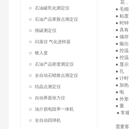
花
石油破乳化测定仪
●
毛细
●
粘度
石油产品苯胺点测定仪
●
时钟
●
具有
残碳测定仪
●
储存
闪蒸仪 气化进样器
●
输出
●
控温
锥入度
●
控温
石油产品密度测定仪
●
显示
●
孔
全自动石蜡熔点测定仪
●
计时
●
加热
结晶点测定仪
●
电
自动界面张力仪
●
外形
●
重
油介损电阻率一体机
● 常
全自动四球机
需要