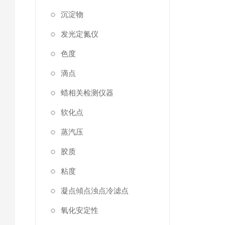
沉淀物
发光定氮仪
色度
滴点
蜡相关检测仪器
软化点
蒸汽压
胶质
粘度
凝点傾点浊点冷滤点
氧化安定性