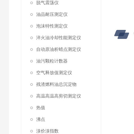
脱气震荡仪
油品耐压测定仪
泡沫特性测定仪
淬火油冷却性能测定仪
自动原油析蜡点测定仪
油污颗粒计数器
空气释放值测定仪
残渣燃料油总沉淀物
高温高温高剪切测定仪
热值
沸点
溴价溴指数