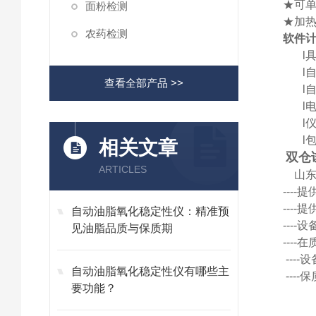
★可
面粉检测
★加
农药检测
软件
l
l
查看全部产品 >>
l
l
电
l
仪
l
包
相关文章
双仓
ARTICLES
山
---
---
自动油脂氧化稳定性仪：精准预
---
见油脂品质与保质期
---
---
自动油脂氧化稳定性仪有哪些主
---
要功能？