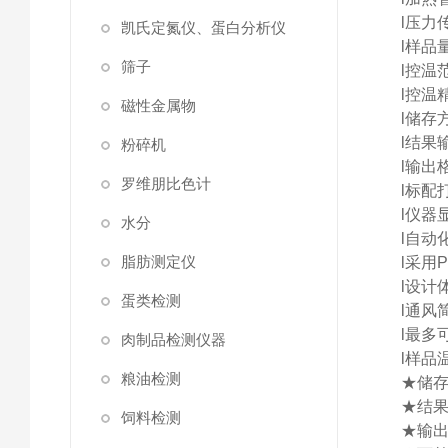
l
压力传
凯氏定氮仪、蛋白分析仪
l
样品量
筛子
l
控温范
l
控温精
磁性金属物
l
储存
l
结果
粉碎机
l
输出格
罗维朋比色计
l
标配
l
仪器
水分
l
自动
脂肪测定仪
l
采用
l
设计
蛋类检测
l
通风
l
最多
肉制品检测仪器
l
样品
粮油检测
★储存
★
结
饲料检测
★输出