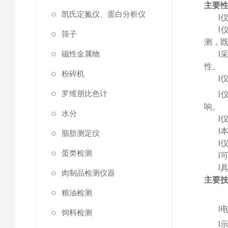
主要
凯氏定氮仪、蛋白分析仪
l
l
筛子
测，
磁性金属物
l
性。
粉碎机
l
罗维朋比色计
l
响。
水分
l
l
脂肪测定仪
l
蛋类检测
l
l
肉制品检测仪器
主要
粮油检测
l
饲料检测
l