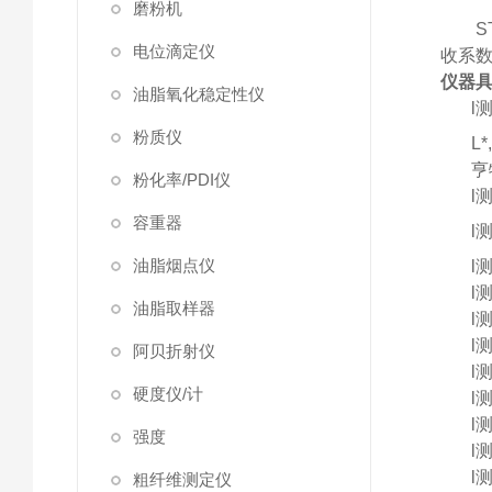
磨粉机
S
电位滴定仪
收系
仪器
油脂氧化稳定性仪
l
粉质仪
L
亨
粉化率/PDI仪
l
容重器
l
油脂烟点仪
l
l
油脂取样器
l
l
阿贝折射仪
l
硬度仪/计
l
l
强度
l
l
粗纤维测定仪