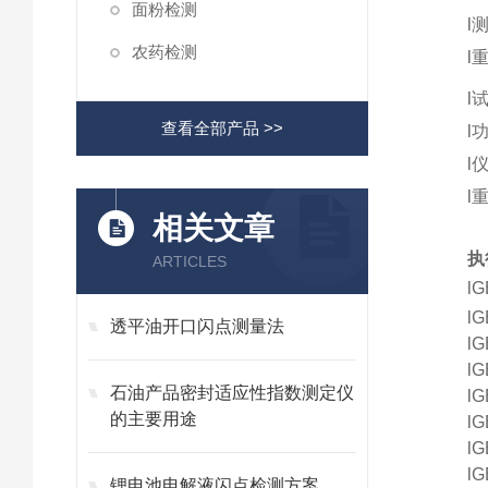
面粉检测
l
农药检测
l
l
查看全部产品 >>
l
l
l
相关文章
执
ARTICLES
l
G
l
G
透平油开口闪点测量法
l
G
l
G
石油产品密封适应性指数测定仪
l
G
的主要用途
l
G
l
G
l
G
锂电池电解液闪点检测方案