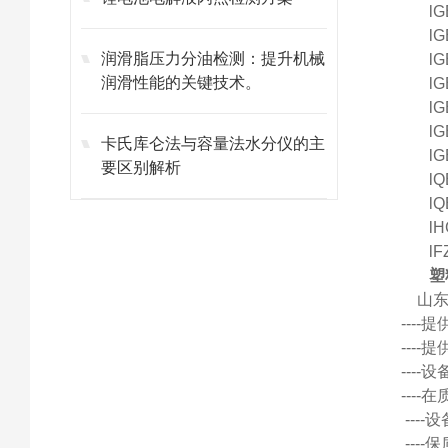
l
G
l
G
润滑脂压力分油检测：提升机械
l
G
润滑性能的关键技术。
l
G
l
G
l
G
卡氏库仑法与容量法水分仪的主
l
G
要区别解析
l
Q
l
Q
l
H
l
F
塑
山
---
---
---
---
---
---