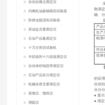
自动自燃点测定仪
衡滴
内燃机油曲轴模拟试验器
确、
防锈油脂湿热试验箱
产品
原油盐含量测定仪
生产
检测
石油产品氯测定仪
十万次剪切试验机
符合
简单
辛烷值和十六烷值测定仪
自动体积电阻率测定仪
石油产品灰分测定仪
的应
机械杂质含量测定仪
自动
水分
蒸馏仪、馏程仪
●
显示
●
滴定
测硫仪