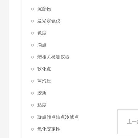
沉淀物
发光定氮仪
色度
滴点
蜡相关检测仪器
软化点
蒸汽压
胶质
粘度
凝点傾点浊点冷滤点
上一
氧化安定性