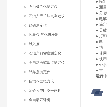
●
输出
石油破乳化测定仪
●
测量
●
分
石油产品苯胺点测定仪
●
电解
●
滴定
残碳测定仪
●
灵敏
闪蒸仪 气化进样器
●
打印
●
电
锥入度
●
功
石油产品密度测定仪
●
使用
●
使用
全自动石蜡熔点测定仪
●
外形
● 
结晶点测定仪
运行
自动界面张力仪
油介损电阻率一体机
全自动四球机