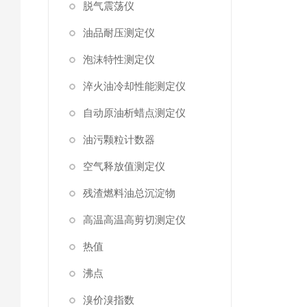
脱气震荡仪
油品耐压测定仪
泡沫特性测定仪
淬火油冷却性能测定仪
自动原油析蜡点测定仪
油污颗粒计数器
空气释放值测定仪
残渣燃料油总沉淀物
高温高温高剪切测定仪
热值
沸点
溴价溴指数