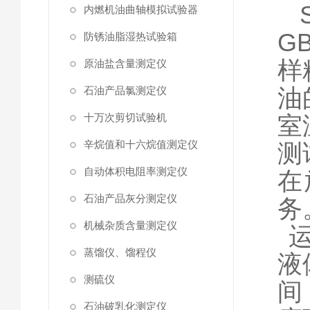
内燃机油曲轴模拟试验器
GB
防锈油脂湿热试验箱
样
原油盐含量测定仪
油
石油产品氯测定仪
十万次剪切试验机
室
辛烷值和十六烷值测定仪
测
自动体积电阻率测定仪
在
石油产品灰分测定仪
务
机械杂质含量测定仪
蒸馏仪、馏程仪
液
测硫仪
间
石油破乳化测定仪