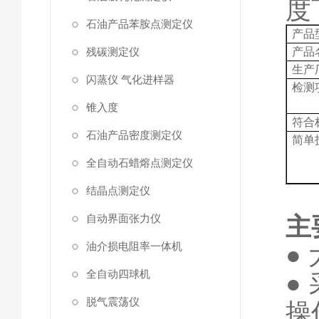
度
石油产品苯胺点测定仪
产品
残碳测定仪
产品
生产
闪蒸仪 气化进样器
检测
锥入度
符合
石油产品密度测定仪
简单
全自动石蜡熔点测定仪
结晶点测定仪
自动界面张力仪
主
油介损电阻率一体机
●
全自动四球机
●
脱气震荡仪
操