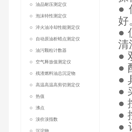
油品耐压测定仪
●
泡沫特性测定仪
好
淬火油冷却性能测定仪
●
自动原油析蜡点测定仪
清
油污颗粒计数器
●
空气释放值测定仪
●
残渣燃料油总沉淀物
●
高温高温高剪切测定仪
●
热值
●
沸点
●
溴价溴指数
●
沉淀物