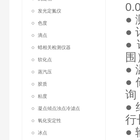
0.
发光定氮仪
●
色度
●
滴点
●
蜡相关检测仪器
围
软化点
●
蒸汽压
●
胶质
询
粘度
●
凝点傾点浊点冷滤点
行
氧化安定性
●
冰点