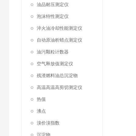
油品耐压测定仪
泡沫特性测定仪
淬火油冷却性能测定仪
自动原油析蜡点测定仪
油污颗粒计数器
空气释放值测定仪
残渣燃料油总沉淀物
高温高温高剪切测定仪
热值
沸点
溴价溴指数
沉淀物