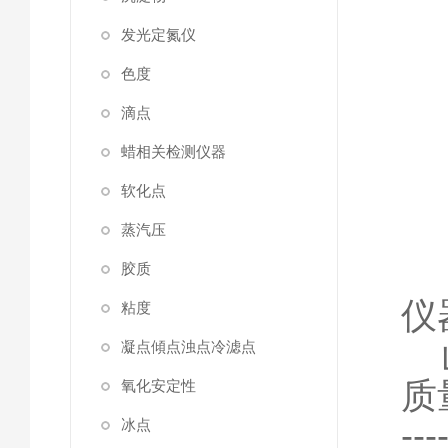
发光定氮仪
色度
滴点
蜡相关检测仪器
软化点
蒸汽压
胶质
仪
粘度
凝点傾点浊点冷滤点
质
氧化安定性
---
冰点