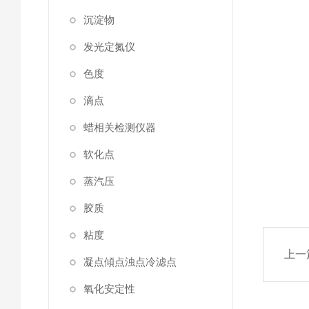
沉淀物
发光定氮仪
色度
滴点
蜡相关检测仪器
软化点
蒸汽压
胶质
粘度
上一
凝点傾点浊点冷滤点
氧化安定性