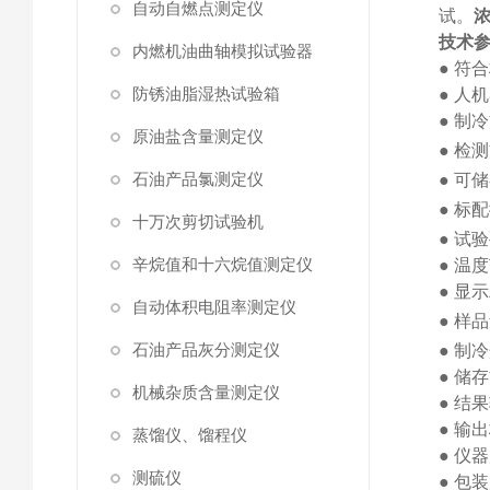
自动自燃点测定仪
试
。
技术
内燃机油曲轴模拟试验器
●
符合
防锈油脂湿热试验箱
●
人机
●
制冷
原油盐含量测定仪
●
检测
石油产品氯测定仪
●
可储
●
标配
十万次剪切试验机
●
试验
辛烷值和十六烷值测定仪
●
温度
●
显示
自动体积电阻率测定仪
●
样品
石油产品灰分测定仪
●
制冷
●
储存
机械杂质含量测定仪
●
结果
●
输出
蒸馏仪、馏程仪
●
仪器
测硫仪
●
包装