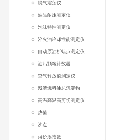
脱气震荡仪
油品耐压测定仪
泡沫特性测定仪
淬火油冷却性能测定仪
自动原油析蜡点测定仪
油污颗粒计数器
空气释放值测定仪
残渣燃料油总沉淀物
高温高温高剪切测定仪
热值
沸点
溴价溴指数