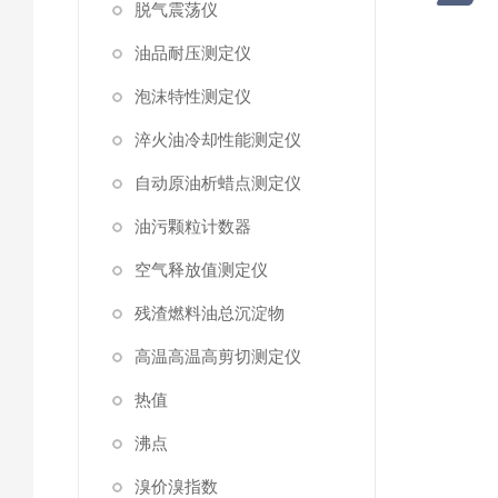
脱气震荡仪
油品耐压测定仪
泡沫特性测定仪
淬火油冷却性能测定仪
自动原油析蜡点测定仪
油污颗粒计数器
空气释放值测定仪
残渣燃料油总沉淀物
高温高温高剪切测定仪
热值
沸点
溴价溴指数