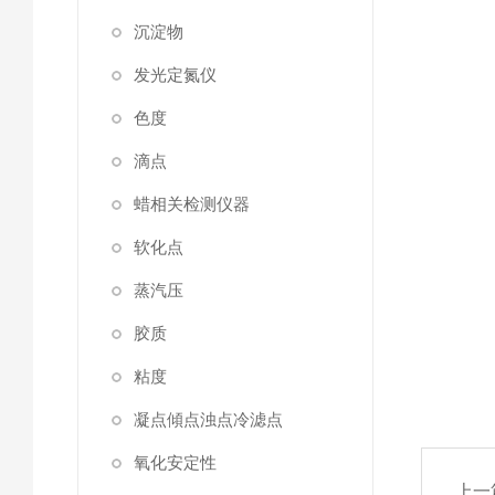
沉淀物
发光定氮仪
色度
滴点
蜡相关检测仪器
软化点
蒸汽压
胶质
粘度
凝点傾点浊点冷滤点
氧化安定性
上一