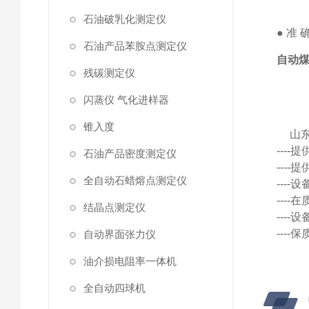
溴
石油破乳化测定仪
●
准
石油产品苯胺点测定仪
自动煤
残碳测定仪
闪蒸仪 气化进样器
锥入度
山
---
石油产品密度测定仪
---
全自动石蜡熔点测定仪
---
---
结晶点测定仪
---
---
自动界面张力仪
油介损电阻率一体机
全自动四球机