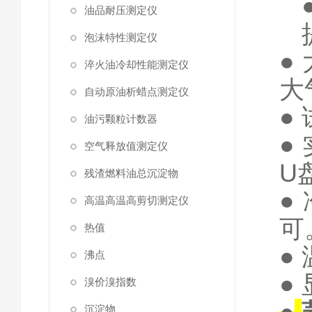
油品耐压测定仪
泡沫特性测定仪
●
淬火油冷却性能测定仪
大
自动原油析蜡点测定仪
●
油污颗粒计数器
●
空气释放值测定仪
U
残渣燃料油总沉淀物
●
高温高温高剪切测定仪
可
热值
●
沸点
●
溴价溴指数
沉淀物