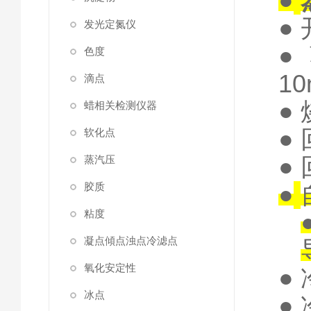
●
●
发光定氮仪
●
色度
10
滴点
●
蜡相关检测仪器
●
软化点
●
蒸汽压
胶质
●
粘度
凝点傾点浊点冷滤点
氧化安定性
●
冰点
●