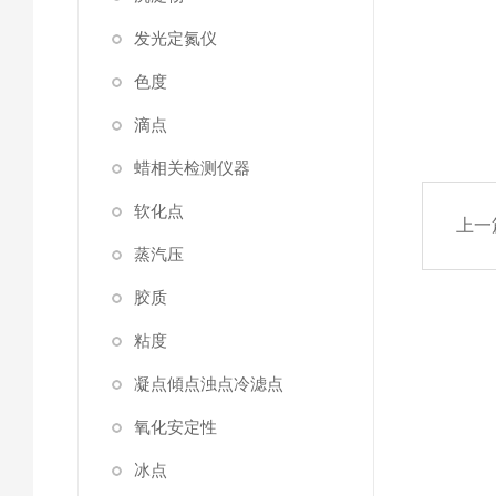
发光定氮仪
色度
滴点
蜡相关检测仪器
软化点
上一
蒸汽压
胶质
粘度
凝点傾点浊点冷滤点
氧化安定性
冰点