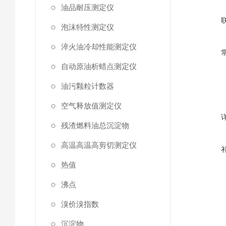
油品耐压测定仪
泡沫特性测定仪
淬火油冷却性能测定仪
自动原油析蜡点测定仪
油污颗粒计数器
空气释放值测定仪
残渣燃料油总沉淀物
高温高温高剪切测定仪
热值
沸点
溴价溴指数
沉淀物