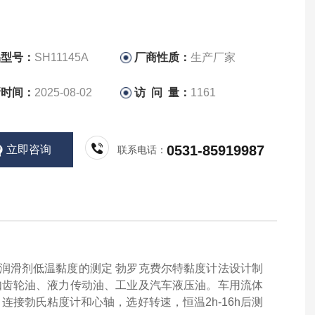
品型号：
SH11145A
厂商性质：
生产厂家
新时间：
2025-08-02
访 问 量：
1161
0531-85919987
立即咨询
联系电话：
润滑剂低温黏度的测定 勃罗克费尔特黏度计法设计制
剂，如齿轮油、液力传动油、工业及汽车液压油。车用流体
接勃氏粘度计和心轴，选好转速，恒温2h-16h后测