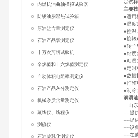
定试
内燃机油曲轴模拟试验器
主要
防锈油脂湿热试验箱
●适用标
●温度
原油盐含量测定仪
●控温
●旋转速
石油产品氯测定仪
●转子
十万次剪切试验机
●粘度范
●粘
辛烷值和十六烷值测定仪
●定时
●数据
自动体积电阻率测定仪
●打
石油产品灰分测定仪
●制冷
润滑
机械杂质含量测定仪
山
蒸馏仪、馏程仪
---
---
测硫仪
---
---
石油破乳化测定仪