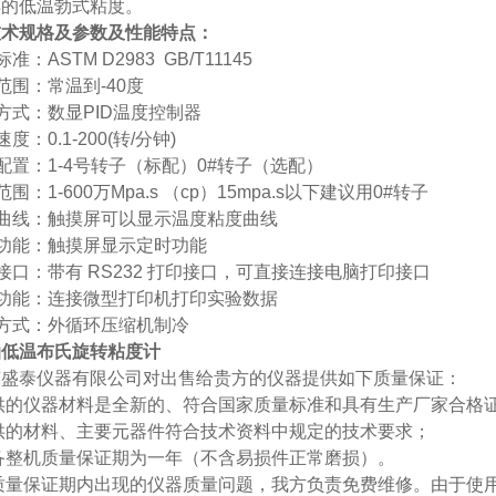
样的低温勃式粘度。
技术规格及参数
及
性能特点
：
准：ASTM D2983 GB/T11145
范围：常温到-40度
方式：数显PID温度控制器
度：0.1-200(转/分钟)
配置：1-4号转子（标配）0#转子（选配）
围：1-600万Mpa.s （cp）15mpa.s以下建议用0#转子
温曲线：触摸屏可以显示温度粘度曲线
功能：触摸屏显示定时功能
接口：
带有
RS
232
打印接口，可直接连接电脑打印接口
印功能：连接微型打印机打印实验数据
方式：外循环压缩机制冷
油低温布氏旋转粘度计
东盛泰仪器有限公司对出售给贵方的仪器提供如下质量保证：
-提供的仪器材料是全新的、符合国家质量标准和具有生产厂家合格
-提供的材料、主要元器件符合技术资料中规定的技术要求；
-设备整机质量保证期为一年（不含易损件正常磨损）。
-在质量保证期内出现的仪器质量问题，我方负责免费维修。由于