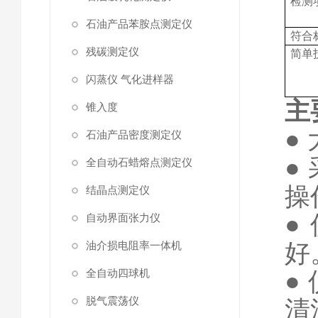
检测
石油产品苯胺点测定仪
符合
残碳测定仪
简单
闪蒸仪 气化进样器
主
锥入度
●
石油产品密度测定仪
●
全自动石蜡熔点测定仪
操
结晶点测定仪
●
自动界面张力仪
好
油介损电阻率一体机
全自动四球机
●
脱气震荡仪
清