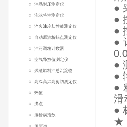
油品耐压测定仪
●
泡沫特性测定仪
●
淬火油冷却性能测定仪
●
自动原油析蜡点测定仪
●
油污颗粒计数器
0.
空气释放值测定仪
●
残渣燃料油总沉淀物
●
高温高温高剪切测定仪
●
热值
滑
沸点
●
溴价溴指数
沉淀物