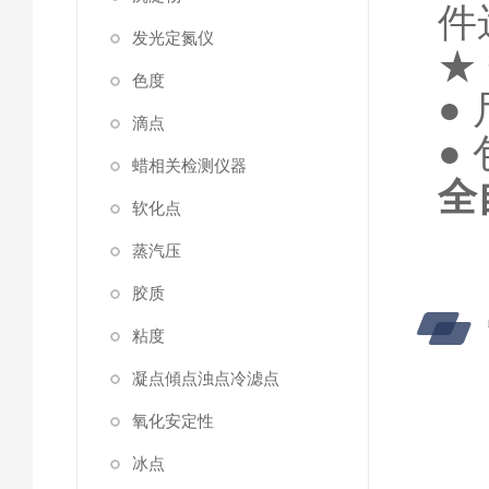
件
发光定氮仪
★
色度
●
滴点
●
蜡相关检测仪器
全
软化点
蒸汽压
胶质
粘度
凝点傾点浊点冷滤点
氧化安定性
冰点