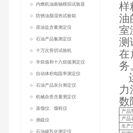
样
内燃机油曲轴模拟试验器
油
防锈油脂湿热试验箱
室
原油盐含量测定仪
测
石油产品氯测定仪
十万次剪切试验机
在
辛烷值和十六烷值测定仪
务
自动体积电阻率测定仪
石油产品灰分测定仪
力
机械杂质含量测定仪
数
蒸馏仪、馏程仪
产品
产品
测硫仪
生产
石油破乳化测定仪