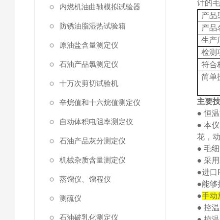
计的毛
内燃机油曲轴模拟试验器
产品
防锈油脂湿热试验箱
产品
生产
原油盐含量测定仪
检测
石油产品氯测定仪
符合
简单
十万次剪切试验机
主要
辛烷值和十六烷值测定仪
●
恒温
自动体积电阻率测定仪
●
本仪
花，
石油产品灰分测定仪
●
毛细
机械杂质含量测定仪
●
采用
●
进口
蒸馏仪、馏程仪
●
能够
●
手动
测硫仪
●
控温
石油破乳化测定仪
●
控温