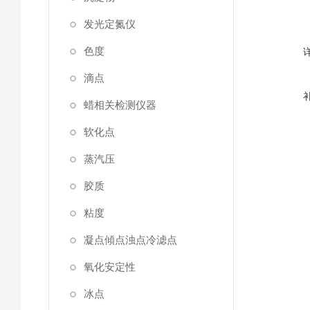
发光定氮仪
色度
滴点
蜡相关检测仪器
软化点
蒸汽压
胶质
粘度
凝点傾点浊点冷滤点
氧化安定性
冰点