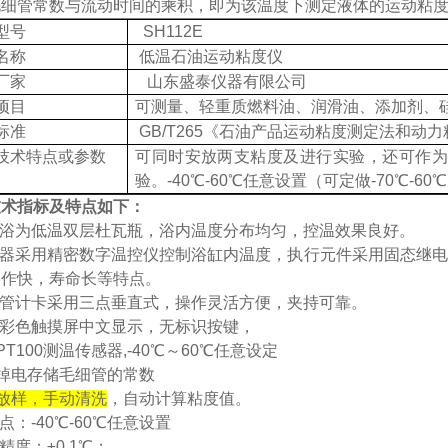
细管常数与流动时间的乘积，即为该温度下测定液体的运动粘度
型号
SH112E
名称
低温石油运动粘度仪
厂家
山东盛泰仪器有限公司
项目
可测量、轻重质燃料油、润滑油、添加剂、
标准
GB/T265《石油产品运动粘度测定法和动
技术特点或参数
可同时安放两支粘度及进行实验，还可作为
验。
-40℃-60℃任意设置（可定做-
7
0℃-60
技术指标及特点如下：
浴为低温双层杜瓦瓶，浴内温度分布均匀，控温效果良好。
器采用精密数字温控仪控制浴缸内温度，执行元件采用固态继电
动作快，寿命长等特点。
管计卡采用三点垂直式，操作灵活方便，夹持可靠。
彩
色
触摸屏
中文显示，无标识按键，
PT100测温传感器,-40℃～60℃任意设定
掉电存储毛细管的常数
放样，手动清洗
，自动计算粘度值。
点：
-40℃-60℃任意设置
精度：
±0.1℃；