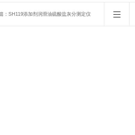
篇：
SH119添加剂润滑油硫酸盐灰分测定仪