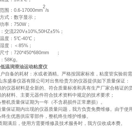
2
范围：0.6-17000mm
/s
方式：数字显示；
功率：
750W；
：交流
220V±10%,50HZ±5%；
温度：
5℃-40℃；
湿度：＜
85%；
尺寸：
720*450*680mm
；
：
58Kg。
动低温润滑油运动粘度仪
客户
自备
的耗材：水或者酒精。严格按国家标准，粘度管实验前
山东盛泰仪器有限公司对出售给贵方的仪器提供如下质量保证：
-提供的仪器材料是全新的、符合质量标准和具有生产厂家合格证的
-提供的材料、主要元器件符合技术资料中规定的技术要求；
-设备整机质量保证期为一年（不含易损件正常磨损）。
-在质量保证期内出现的仪器质量问题，我方负责免费维修。由于
-设备终生优惠供应零部件，整机终生维护维修。
--保质期满后，使用方需要维修及技术服务时，我方仅收成本费。