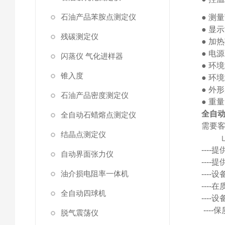
石油产品苯胺点测定仪
● 测量
●
显示
残碳测定仪
●
加热
●
电源
闪蒸仪 气化进样器
●
环境
锥入度
●
环境
●
外形
石油产品密度测定仪
●
重量
全自
全自动石蜡熔点测定仪
需要
结晶点测定仪
---
自动界面张力仪
---
油介损电阻率一体机
---
---
全自动四球机
---
--
脱气震荡仪