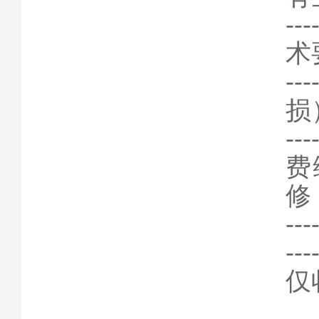
-
术
-
损
-
费
修
-
-
仅