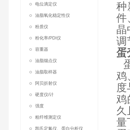
种
电位滴定仪
件
油脂氧化稳定性仪
晶
粉质仪
调
粉化率/PDI仪
容重器
蛋
油脂烟点仪
油脂取样器
鸡
阿贝折射仪
度
硬度仪/计
鸡
强度
久
粗纤维测定仪
量
凯氏定氮仪、蛋白分析仪