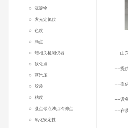
沉淀物
发光定氮仪
色度
滴点
蜡相关检测仪器
山
软化点
---
蒸汽压
---
胶质
粘度
---
凝点傾点浊点冷滤点
---
氧化安定性