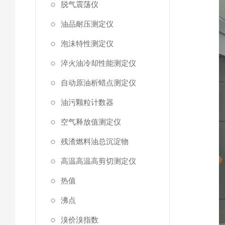
脱气震荡仪
油品耐压测定仪
泡沫特性测定仪
淬火油冷却性能测定仪
自动原油析蜡点测定仪
油污颗粒计数器
空气释放值测定仪
残渣燃料油总沉淀物
高温高温高剪切测定仪
热值
沸点
溴价溴指数