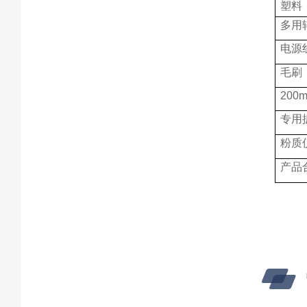
塑料
多用
电源
毛刷
200
专用
粉质
产品