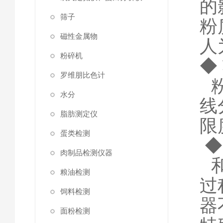
的
筛子
粉
磁性金属物
人
粉碎机
◆
罗维朋比色计
水分
线
脂肪测定仪
限
蛋类检测
◆
肉制品检测仪器
粮油检测
过
饲料检测
器
面粉检测