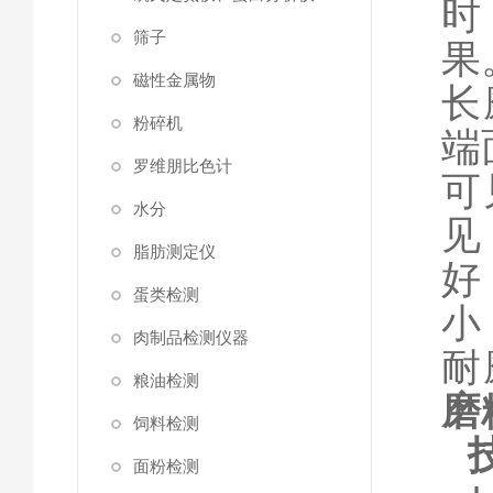
时
筛子
果
磁性金属物
长
粉碎机
端
罗维朋比色计
可
水分
见
脂肪测定仪
好
蛋类检测
小
肉制品检测仪器
耐
粮油检测
磨
饲料检测
面粉检测