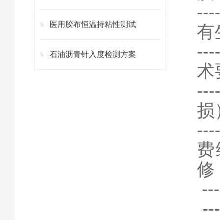
-
医用胶布恒温持粘性测试
有
-
石油沥青针入度检测方案
术
-
损
-
费
修
-
-