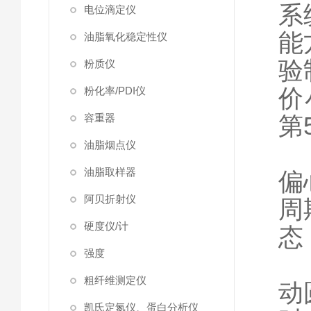
系
电位滴定仪
能
油脂氧化稳定性仪
验
粉质仪
价
粉化率/PDI仪
容重器
第
油脂烟点仪
油脂取样器
偏
阿贝折射仪
周
硬度仪/计
态
强度
本
粗纤维测定仪
动
凯氏定氮仪、蛋白分析仪