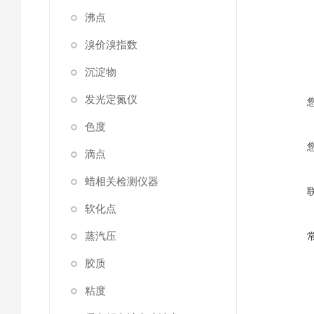
沸点
溴价溴指数
沉淀物
发光定氮仪
色度
滴点
蜡相关检测仪器
软化点
蒸汽压
胶质
粘度