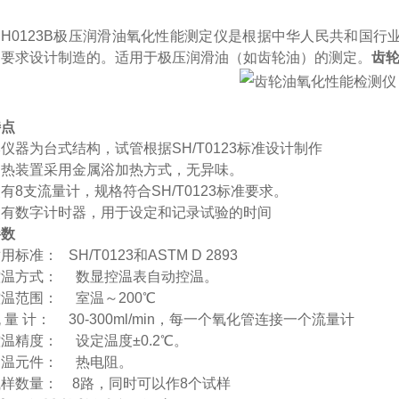
SH0123B极压润滑油氧化性能测定仪
是根据中华人民共和国行
的要求设计制造的。适用于极压润滑油（如齿轮油）的测定。
齿轮
特点
本仪器为台式结构，
试管根据
SH
/T0123标准设计制作
加热装置采用
金属浴
加热方式，
无异味。
装有
8
支流量计，
规格符合
SH
/T0123标准要求
。
装有数字计时器，用于设定和记录试验的时间
参数
适用标准：
SH
/T0123和ASTM D 2893
控温方式：
数显控温表自动控温。
控温范围：
室温～
20
0℃
流
量
计：
30-300ml/min
，每一个氧化管连接一个流量计
控温精度：
设定温度±0.2℃。
测温元件：
热电阻。
试样数量：
8
路，同时可以作
8
个试样