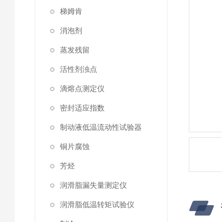
梯姆肯
消泡剂
蒸发残留
活性剂浊点
滴熔点测定仪
密封适应指数
制动液低温流动性试验器
铜片腐蚀
芳烃
润滑脂漏失量测定仪
润滑脂低温转矩试验仪