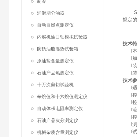
制冷
润滑脂分油器
规定
自动自燃点测定仪
内燃机油曲轴模拟试验器
技术
防锈油脂湿热试验箱
l
l
原油盐含量测定仪
l
石油产品氯测定仪
l
技术
十万次剪切试验机
l
l
辛烷值和十六烷值测定仪
l
自动体积电阻率测定仪
l
l
石油产品灰分测定仪
l
l
机械杂质含量测定仪