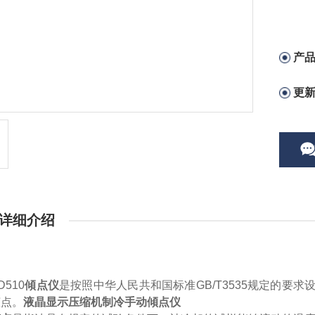
产
更
详细介绍
D510
傾点仪
是按照中华人民共和国标准
GB/T3535
规定的要求
倾点
。
液晶显示压缩机制冷手动傾点仪