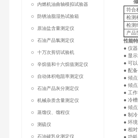
内燃机油曲轴模拟试验器
符合
防锈油脂湿热试验箱
检测
检测
原油盐含量测定仪
产品
石油产品氯测定仪
性能
●
仪器
十万次剪切试验机
●
显示
●
可以
辛烷值和十六烷值测定仪
●
配备
自动体积电阻率测定仪
●
傾点
●
傾点
石油产品灰分测定仪
●
工作
●
冷槽
机械杂质含量测定仪
●
傾点
蒸馏仪、馏程仪
●
制冷
●
环境
测硫仪
●
相对
石油破乳化测定仪
●
功耗