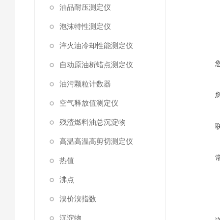
油品耐压测定仪
泡沫特性测定仪
淬火油冷却性能测定仪
自动原油析蜡点测定仪
油污颗粒计数器
空气释放值测定仪
残渣燃料油总沉淀物
高温高温高剪切测定仪
热值
沸点
溴价溴指数
沉淀物