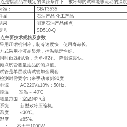
倾点
是指油品在规定的试验条件下，被冷却的试样能够流动的温
标准：
GB/T3535
样品
石油产品
化工产品
结果
测定石油产品
傾点
型号
SD510-Q
特点
主要技术规格及参数
采用压缩机制冷，制冷速度快，使用寿命长。
方式采用小液晶显示，控温稳定性好。
同时做
2
组试验，为单槽
2
孔，降温速度快。
倾点试管测量油品的倾点值。
试管是单层玻璃试管加金属套
检测时需要拿出来手动倾斜
90度
电源：
AC220V
±
10%
；
50Hz
。
控温：
室温～
-40
℃
测量范围：室温到
25
度
系统：
新型致冷压缩机。
温度：
≤
30
℃。
湿度：
≤
85%
。
：
不大于
1000W