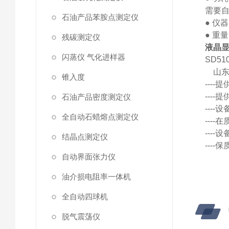
需要
石油产品苯胺点测定仪
●
仪器
●
重量
残碳测定仪
液晶
闪蒸仪 气化进样器
SD51
山
锥入度
---
---
石油产品密度测定仪
---
全自动石蜡熔点测定仪
---
---
结晶点测定仪
---
自动界面张力仪
油介损电阻率一体机
全自动四球机
脱气震荡仪