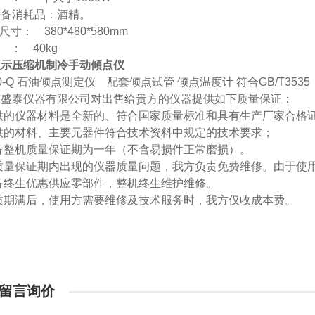
自备消耗品：酒精。
尺寸：
380*480*580mm
：
40kg
显示压缩机制冷手动傾点仪
0-Q
石油倾点测定仪 配套倾点试管 倾点温度计 符合
GB/T3535
东盛泰仪器有限公司对出售给贵方的仪器提供如下质量保证：
-提供的仪器材料是全新的、符合国家质量标准和具有生产厂家合格
-提供的材料、主要元器件符合技术资料中规定的技术要求；
-设备整机质量保证期为一年（不含易损件正常磨损）。
-在质量保证期内出现的仪器质量问题，我方负责免费维修。由于
-设备终生优惠供应零部件，整机终生维护维修。
-保质期满后，使用方需要维修及技术服务时，我方仅收成本费。
留言询价