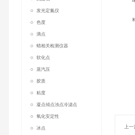
发光定氮仪
色度
滴点
蜡相关检测仪器
软化点
蒸汽压
胶质
粘度
凝点傾点浊点冷滤点
氧化安定性
上一
冰点