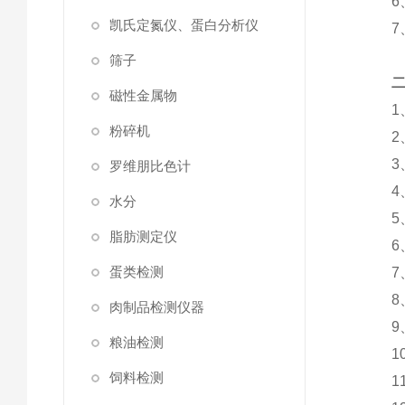
6、波
凯氏定氮仪、蛋白分析仪
7、温
筛子
磁性金属物
1、
粉碎机
2、
3、工
罗维朋比色计
4、
水分
5、
脂肪测定仪
6、
蛋类检测
7、
8、
肉制品检测仪器
9、升
粮油检测
10、
饲料检测
11