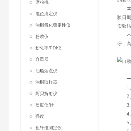
磨粉机
本仪
电位滴定仪
验日
油脂氧化稳定性仪
实验
本仪
粉质仪
研、
粉化率/PDI仪
容重器
油脂烟点仪
油脂取样器
1、符
阿贝折射仪
2、
硬度仪/计
3、
4、
强度
5、
粗纤维测定仪