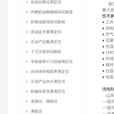
自动自燃点测定仪
该
量计及
内燃机油曲轴模拟试验器
技术
防锈油脂湿热试验箱
●
工作
●
加热
原油盐含量测定仪
●
空气
●
流量
石油产品氯测定仪
●
控温
十万次剪切试验机
●
计时
●
环境
辛烷值和十六烷值测定仪
●
相对
●
仪器
自动体积电阻率测定仪
●
包装
石油产品灰分测定仪
消泡
机械杂质含量测定仪
山
蒸馏仪、馏程仪
---
---
测硫仪
---