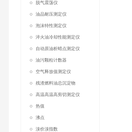
脱气震荡仪
油品耐压测定仪
泡沫特性测定仪
淬火油冷却性能测定仪
自动原油析蜡点测定仪
油污颗粒计数器
空气释放值测定仪
残渣燃料油总沉淀物
高温高温高剪切测定仪
热值
沸点
溴价溴指数