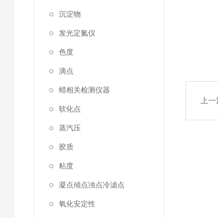
沉淀物
发光定氮仪
色度
滴点
蜡相关检测仪器
上一
软化点
蒸汽压
胶质
粘度
凝点傾点浊点冷滤点
氧化安定性