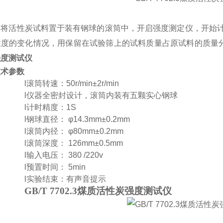
：
将活性炭试料置于装有钢球的滚筒中，开启强度测定仪，开始
粒度的变化情况，用保留在试验筛上的试料质量占原试料的质量
强度测试仪
技术参数
l
滚筒转速：
50r/min±
2
r/min
l
仪器
全密封设计，
滚筒内装有五颗实心钢球
l
计时精度：
1S
l
钢球直径：
φ14.3mm±0.2mm
l
滚筒内径：
φ80mm±0.2mm
l
滚筒深度：
126mm±0.5mm
l
输入电压：
380 /220v
l
预置时间：
5min
l
实验结束：有声音提示
GB/T 7702.3煤质活性炭强度测试仪