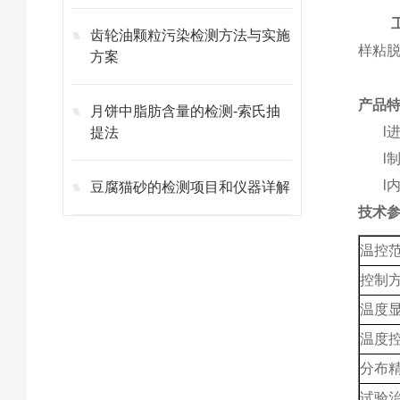
齿轮油颗粒污染检测方法与实施
样粘
方案
产品
月饼中脂肪含量的检测-索氏抽
l
提法
l
l
豆腐猫砂的检测项目和仪器详解
技术
温控
控制
温度
温度
分布
试验