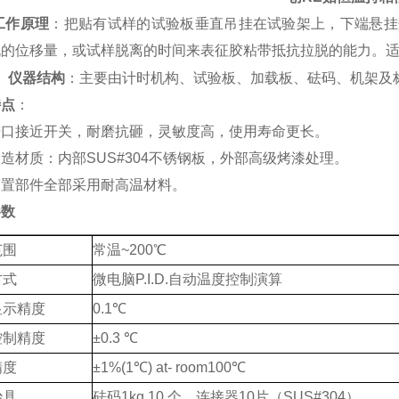
工作原理
：把贴有试样的试验板垂直吊挂在试验架上，下端悬挂
脱的位移量，或试样脱离的时间来表征胶粘带抵抗拉脱的能力
。
仪器结构
：主要由计时机构、试验板、加载板、砝码、机架及
特点
：
进口接近开关，耐磨抗砸，灵敏度高，使用寿命更长。
制造材质：内部
SUS#304不锈钢板，外部高级烤漆处理。
内置部件全部采用耐高温材料。
参数
范围
常温
~200℃
方式
微电脑
P.I.D.自动温度控制演算
显示精度
0.1℃
控制精度
±0.3 ℃
精度
±1%(1℃) at- room100℃
治具
砝码
1kg 10 个，连接器10片（SUS#304）