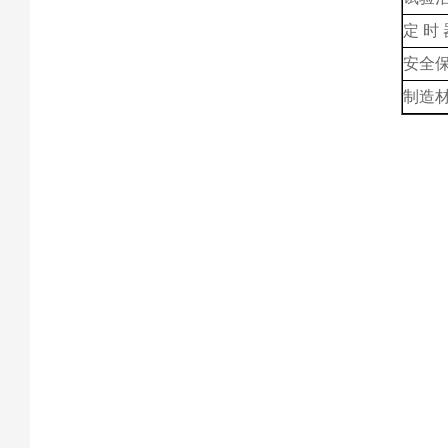
定
时
安全
制造