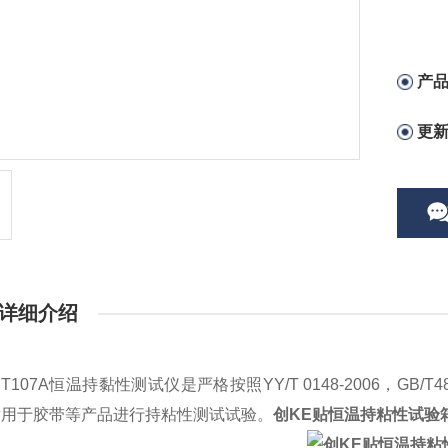
产
更
详细介绍
T107A
恒温
持
黏
性测试仪是严格按照
YY/T 0148-20
06
，
GB/T4
适用于
胶带
等产品进行持粘性测试试验。
创KE贴恒温持粘性试验