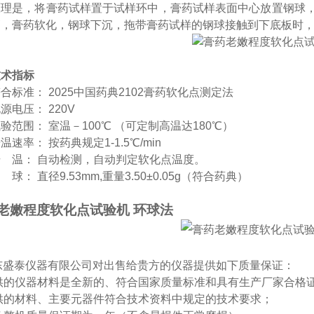
原理是，将膏药试样置于试样环中，膏药试样表面中心放置钢球
高，膏药软化，钢球下沉，拖带膏药试样的钢球接触到下底板时
技术指标
符合标准
：
202
5
中国药典
2102膏药软化点测定法
电源电压
：
220V
试验范围
：
室温
－
1
0
0℃
（可定制高温达
180
℃
）
升温速率
：
按药典规定
1-1.5
℃
/min
升
温
：
自动
检测
，自动判定软化点温度
。
钢
球
：
直径
9.53mm,重量3.50±0.05g
（符合药典）
老嫩程度软化点试验机 环球法
东盛泰仪器有限公司对出售给贵方的仪器提供如下质量保证：
-提供的仪器材料是全新的、符合国家质量标准和具有生产厂家合格
-提供的材料、主要元器件符合技术资料中规定的技术要求；