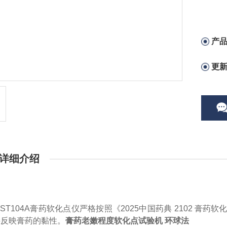
产
更
详细介绍
ST104A膏药软化点仪严格按照
《
202
5
中国药典
2102 膏药
接反映膏药的黏性
。
膏药老嫩程度软化点试验机 环球法