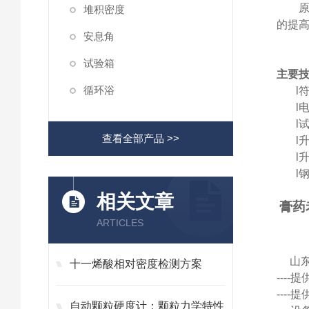
堆积密度
的提
安息角
试验箱
主要
循环浴
l
l
l
查看全部产品 >>
l
l
l
相关文章
膏药
ARTICLES
山
十一烯酸相对密度检测方案
---
---
自动颗粒硬度计：颗粒力学特性