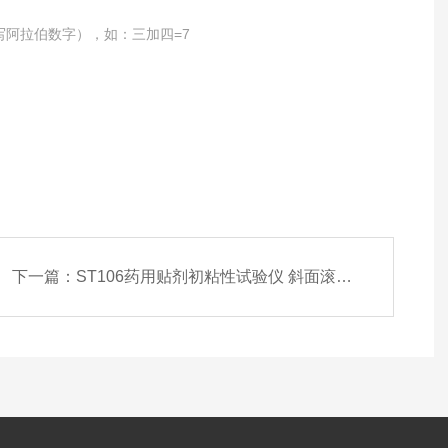
写阿拉伯数字），如：三加四=7
下一篇：
ST106药用贴剂初粘性试验仪 斜面滚球法