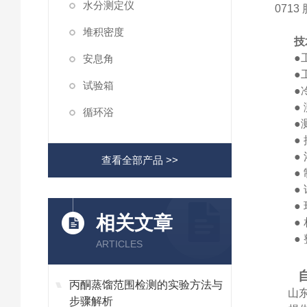
水分测定仪
071
堆积密度
技
●
安息角
●
试验箱
●
●
循环浴
●
●
●
查看全部产品 >>
●
●
●
相关文章
●
●
ARTICLES
丙酮蒸馏范围检测的实验方法与
山
步骤解析