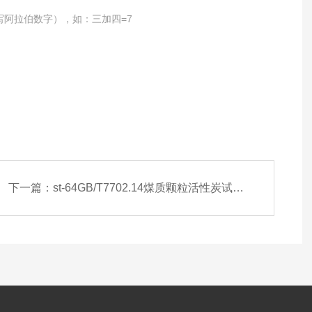
写阿拉伯数字），如：三加四=7
下一篇：
st-64GB/T7702.14煤质颗粒活性炭试验硫容量测定