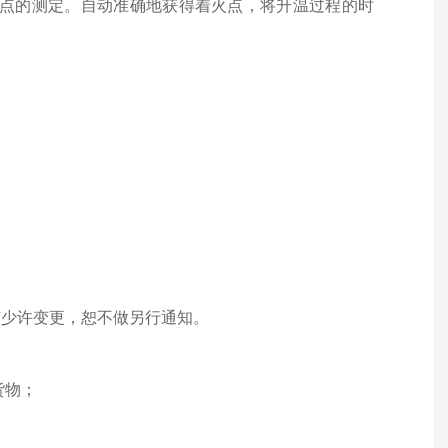
点的测定。自动准确地获得着火点，将升温过程的时
有少许变更，恕不做另行通知。
货物；