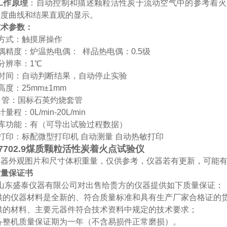
工作原理
：自动控制和描述颗粒活性炭于流动空气中的参考着火
温度曲线和结果直观的显示
。
技术参数：
方式：
触摸屏操作
偶精度：炉温热电偶： 样品热电偶：0.5级
分辨率：1℃
验时间：自动判断结果，自动停止实验
高度：25mm±1mm
烧 管：国标石英灼烧套管
量程：0L/min-20L/min
据库功能：有（可导出试验过程数据）
打印：标配微型打印机
自动测量
自动热敏打印
T7702.9煤质颗粒活性炭着火点试验仪
仪器外观图片和尺寸体积重量，仅供参考，仪器若有更新，可能
质量保证书
山东盛泰仪器有限公司对出售给贵方的仪器提供如下质量保证：
-提供的仪器材料是全新的、符合质量标准和具有生产厂家合格证的
-提供的材料、主要元器件符合技术资料中规定的技术要求；
-设备整机质量保证期为一年（不含易损件正常磨损）。