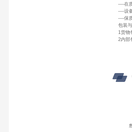
---
---
---
包装
1货物
2内部