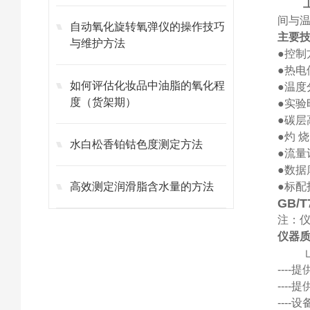
间与
自动氧化旋转氧弹仪的操作技巧
主要
与维护方法
●控制
●热电
如何评估化妆品中油脂的氧化程
●温度
度（货架期）
●实
●碳层
●灼 
水白松香铂钴色度测定方法
●流量计
●数
高效测定润滑脂含水量的方法
●
标配
GB/
注：
仪器
---
---
---