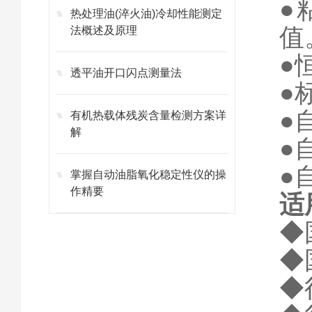
●
热处理油(淬火油)冷却性能测定
值
法概述及原理
●
透平油开口闪点测量法
●
●
有机热载体残炭含量检测方案详
解
●
●
掌握自动油脂氧化稳定性仪的操
作精要
适
◆
◆
◆