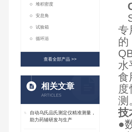
堆积密度
安息角
专
试验箱
的
循环浴
Q
查看全部产品 >>
水
食
相关文章
度
ARTICLES
测
技
自动乌氏品氏测定仪精准测量，
助力药辅研发与生产
●