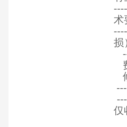
-
术
-
损
-
-
仅